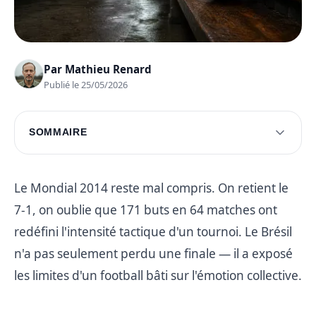
Par
Mathieu Renard
Publié le 25/05/2026
SOMMAIRE
Moments marquants de la coupe du monde
Histoires et faits divers du mondial
Le Mondial 2014 reste mal compris. On retient le
7-1, on oublie que 171 buts en 64 matches ont
Héritage et impact du mondial 2014
redéfini l'intensité tactique d'un tournoi. Le Brésil
Questions fréquentes
n'a pas seulement perdu une finale — il a exposé
les limites d'un football bâti sur l'émotion collective.