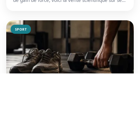
effe...
SPORT
4 raisons de se mettre à la
musculation pour sa santé
Découvrez comment transformer votre
métabolisme et renforcer vos os avec seulement
une heure de pratique par semaine. Des bienfaits