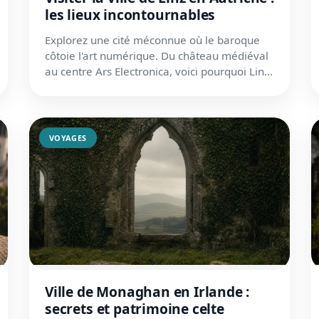
les lieux incontournables
Explorez une cité méconnue où le baroque
côtoie l'art numérique. Du château médiéval
au centre Ars Electronica, voici pourquoi Linz
va vous surprendre.
VOYAGES
Ville de Monaghan en Irlande :
secrets et patrimoine celte