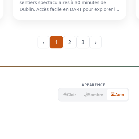
sentiers spectaculaires à 30 minutes de
Dublin. Accès facile en DART pour explorer le
célèbre Bray Head.
‹
1
2
3
›
APPARENCE
☀️
💻
🌙
Clair
Sombre
Auto