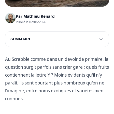
Par
Mathieu Renard
Publié le 02/06/2026
SOMMAIRE
Fruits exotiques avec un Y
Fruits communs avec un Y
Au Scrabble comme dans un devoir de primaire, la
question surgit parfois sans crier gare : quels fruits
Fruits rares et méconnus
contiennent la lettre Y ? Moins évidents qu'il n'y
Jeux de mots et curiosités
paraît, ils sont pourtant plus nombreux qu'on ne
Questions fréquentes
l'imagine, entre noms exotiques et variétés bien
connues.