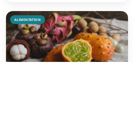
ALIMENTATION
Fruits qui commencent par la lettre K
: la liste complète
Du kiwi au kumquat, explorez une variété de
saveurs exotiques. Découvrez les bienfaits
nutritionnels de ces fruits originaux pour varier vos
menus.