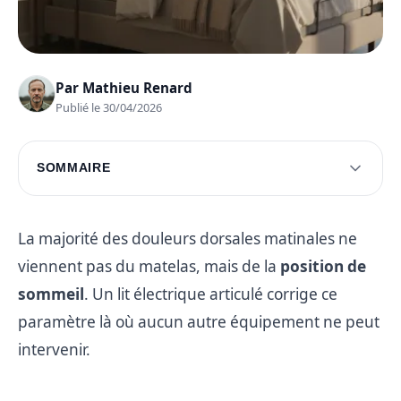
Par
Mathieu Renard
Publié le 30/04/2026
SOMMAIRE
Les clés d'un choix judicieux
Optimisation de l'installation et de l'entretien
La majorité des douleurs dorsales matinales ne
viennent pas du matelas, mais de la
position de
Erreurs à éviter pour un achat réussi
sommeil
. Un lit électrique articulé corrige ce
Questions fréquentes
paramètre là où aucun autre équipement ne peut
intervenir.