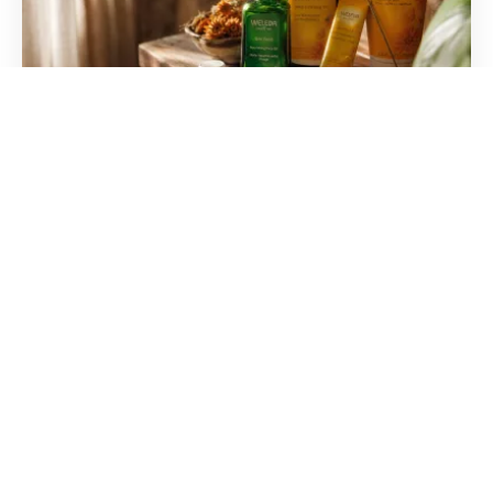
Weleda : l'avis des dermatologues sur
l'efficacité des soins
Découvrez si les compositions à base de plantes
sont sans danger pour votre peau. Analyse
complète des experts sur la tolérance et l'efficacité
réelle.
Moving Tours