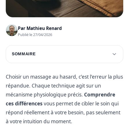
Par
Mathieu Renard
Publié le 27/04/2026
SOMMAIRE
Exploration des divers types de massages bien-
être
Choisir un massage au hasard, c'est l'erreur la plus
Choix du massage en accord avec vos besoins
répandue. Chaque technique agit sur un
Questions fréquentes
mécanisme physiologique précis.
Comprendre
ces différences
vous permet de cibler le soin qui
répond réellement à votre besoin, pas seulement
à votre intuition du moment.