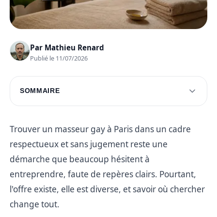
Par
Mathieu Renard
Publié le 11/07/2026
SOMMAIRE
Choisir le bon masseur gay à Paris
Les types de massages disponibles
Trouver un masseur gay à Paris dans un cadre
respectueux et sans jugement reste une
Où trouver des masseurs gays à Paris
démarche que beaucoup hésitent à
Conseils pour une expérience sereine
entreprendre, faute de repères clairs. Pourtant,
Questions fréquentes
l'offre existe, elle est diverse, et savoir où chercher
change tout.