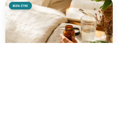
BIEN-ÊTRE
Actheane avis 2026 : efficacité réelle
ou simple promesse ?
Découvrez les témoignages concrets sur ce
complément pour la ménopause. Entre bouffées
de chaleur et sommeil, voici l'analyse de sa
composition et ses effe...