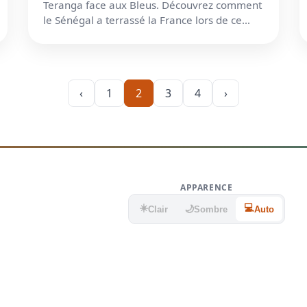
Teranga face aux Bleus. Découvrez comment
le Sénégal a terrassé la France lors de ce
choc de légende à Séoul.
‹
1
2
3
4
›
APPARENCE
☀️
💻
🌙
Clair
Sombre
Auto