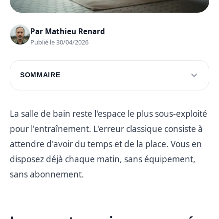
Par
Mathieu Renard
Publié le 30/04/2026
SOMMAIRE
Les avantages insoupçonnés de la salle de bain
Les exercices essentiels à découvrir
La salle de bain reste l'espace le plus sous-exploité
pour l'entraînement. L'erreur classique consiste à
Routine complète accessible aux débutants
attendre d'avoir du temps et de la place. Vous en
Questions fréquentes
disposez déjà chaque matin, sans équipement,
sans abonnement.