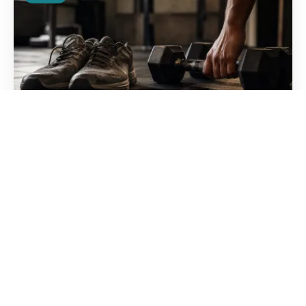
4 raisons de se mettre à la
musculation pour sa santé
Découvrez comment transformer votre
métabolisme et renforcer vos os avec seulement
une heure de pratique par semaine. Des bienfaits
visibles et durables.