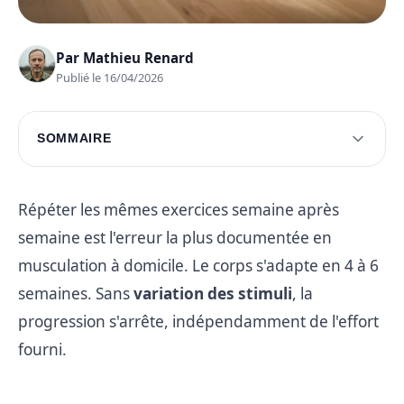
Par
Mathieu Renard
Publié le 16/04/2026
SOMMAIRE
La base d'une routine de musculation
L'intégration de variations avancées
Répéter les mêmes exercices semaine après
semaine est l'erreur la plus documentée en
Questions fréquentes
musculation à domicile. Le corps s'adapte en 4 à 6
semaines. Sans
variation des stimuli
, la
progression s'arrête, indépendamment de l'effort
fourni.