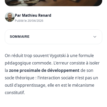
Par
Mathieu Renard
Publié le 20/04/2026
SOMMAIRE
Lev Vygotski et son impact sur le
développement cognitif
On réduit trop souvent Vygotski à une formule
Exploration des concepts fondamentaux de
pédagogique commode. L'erreur consiste à isoler
Vygotski
la
zone proximale de développement
de son
Applications pédagogiques des théories de
socle théorique : l'interaction sociale n'est pas un
Vygotski
outil d'apprentissage, elle en est le mécanisme
Questions fréquentes
constitutif.