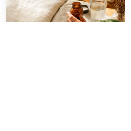
Actheane avis 2026 : efficacité réelle
ou simple promesse ?
Découvrez les témoignages concrets sur ce
complément pour la ménopause. Entre bouffées
de chaleur et sommeil, voici l'analyse de sa
composition et ses effe...
Moving Tours