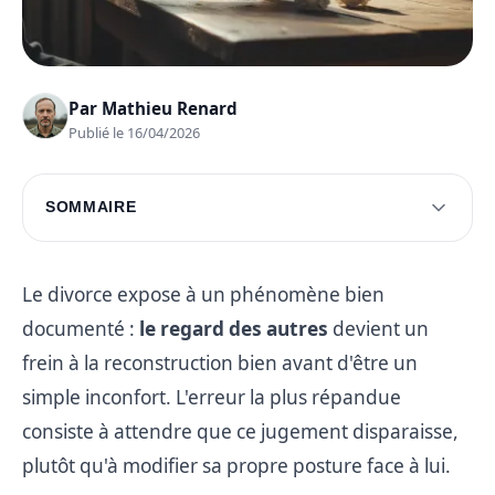
Par
Mathieu Renard
Publié le 16/04/2026
SOMMAIRE
La dynamique du regard social après un divorce
L'art de cultiver un soutien positif et durable
Le divorce expose à un phénomène bien
documenté :
le regard des autres
devient un
Questions fréquentes
frein à la reconstruction bien avant d'être un
simple inconfort. L'erreur la plus répandue
consiste à attendre que ce jugement disparaisse,
plutôt qu'à modifier sa propre posture face à lui.